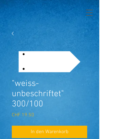
"weiss-
unbeschriftet"
300/100
Preis
CHF 19.50
In den Warenkorb