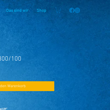
Das sind wir
Shop
 300/100
 den Warenkorb
lift"