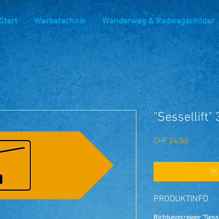
Start
Werbetechnik
Wanderweg & Radwegschilder
"Sessellift"
Preis
CHF 24.50
In
PRODUKTINFO
Richtungszeiger "Sessel