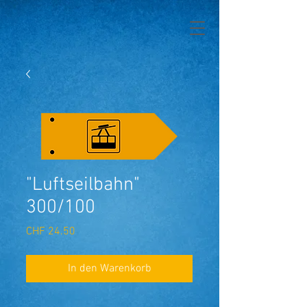
"Luftseilbahn"
300/100
Preis
CHF 24.50
In den Warenkorb