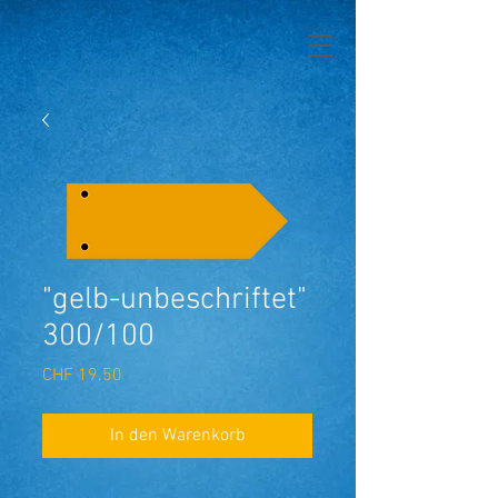
"gelb-unbeschriftet"
300/100
Preis
CHF 19.50
In den Warenkorb