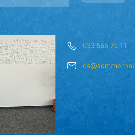
033 566 75 11
ds@sommerhald