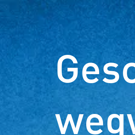
Ges
weg