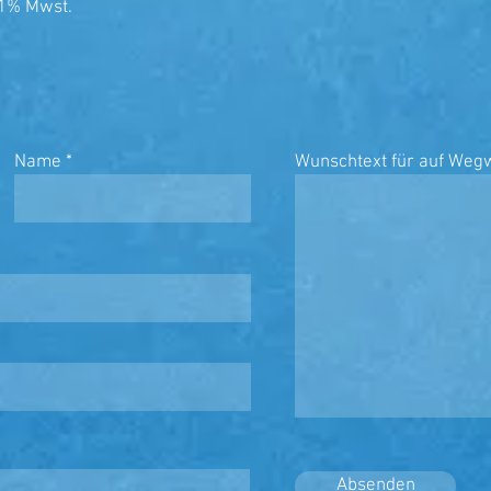
8,1% Mwst.
Name
Wunschtext für auf Wegw
Absenden